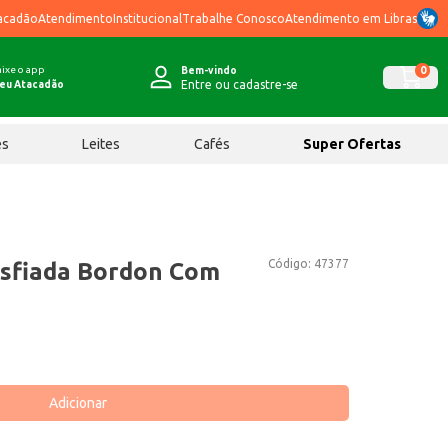
acadão
Atendimento
Institucional
Trabalhe Conosco
Atendimento em Libras
ixe o app
0
Bem-vindo
Entre ou cadastre-se
eu Atacadão
ês
Leites
Cafés
Super Ofertas
Código:
47377
esfiada Bordon Com
Adicionar