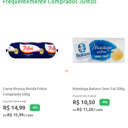
Frequentemente Comprados Juntos
Ideal para quem busca praticidade no dia a dia, seja em casa ou em estabelec
A Carne Bovina Desfiada Bordon com molho é uma solução versátil para diver
Carne Bovina Moída Friboi
Manteiga Batavo Sem Sal 200g
Congelada 500g
A partir de 3 unid.
R$ 10,50
A partir de 4 unid.
-
6
%
R$ 14,99
-
6
%
R$ 11,20
ou
/ cada
R$ 15,99
ou
/ cada