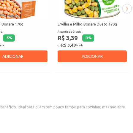
o Bonare 170g
Ervilha e Milho Bonare Dueto 170g
id.
A partir de 3 unid.
R$ 3,39
-
5
%
-
3
%
R$ 3,49
cada
ou
/ cada
ADICIONAR
ADICIONAR
benefício. Ideal para quem tem pouco tempo para cozinhar, mas não abre