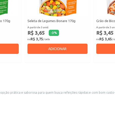
ho 170g
Seleta de Legumes Bonare 170g
Grão de Bic
A partir de 3 unid.
A partir de 3 un
R$ 3,65
R$ 3,45
-
3
%
R$ 3,75
R$ 3,65
ou
/ cada
ou
/ 
ADICIONAR
ção prática e saborosa para quem busca refeições rápidas e com bom custo-