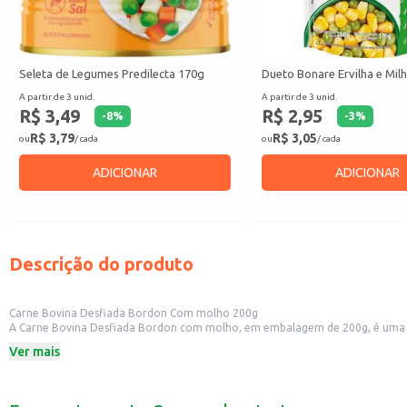
Seleta de Legumes Predilecta 170g
Dueto Bonare Ervilha e Mil
A partir de 3 unid.
A partir de 3 unid.
R$ 3,49
R$ 2,95
-
8
%
-
3
%
R$ 3,79
R$ 3,05
ou
/ cada
ou
/ cada
ADICIONAR
ADICIONAR
Descrição do produto
Carne Bovina Desfiada Bordon Com molho 200g
A Carne Bovina Desfiada Bordon com molho, em embalagem de 200g, é uma op
mão de uma refeição saborosa e nutritiva.
Ver mais
Dicas de uso:
Perfeita para rechear lanches e sanduíches.
Excelente acompanhamento para arroz, feijão e saladas.
Pode ser utilizada em tortas e pastéis.