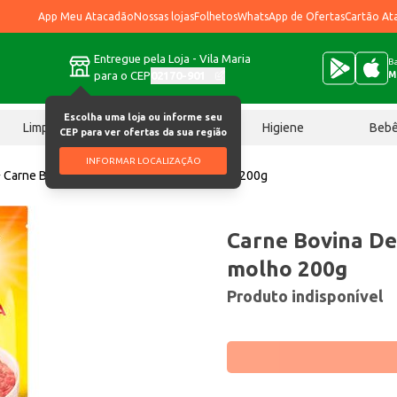
App Meu Atacadão
Nossas lojas
Folhetos
WhatsApp de Ofertas
Cartão At
Entregue pela Loja - Vila Maria
Ba
para o CEP
02170-901
M
Escolha uma loja ou informe seu
Limpeza
Chocolates
Higiene
Beb
CEP para ver ofertas da sua região
INFORMAR LOCALIZAÇÃO
Carne Bovina Desfiada Bordon Com molho 200g
Carne Bovina D
molho 200g
Produto indisponível