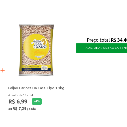
imentos comerciais.
sas refeições, oferecendo praticidade e um sabor que agrada a todos os palad
Preço total
R$ 34,4
ADICIONAR OS 3 AO CARRIN
Feijão Carioca Da Casa Tipo 1 1kg
A partir de 10 unid.
R$ 6,99
-
4
%
R$ 7,29
ou
/ cada