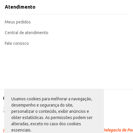
Atendimento
Meus pedidos
Central de atendimento
Fale conosco
Formas de pagamento
Usamos cookies para melhorar a navegação,
desempenho e segurança do site,
personalizar o conteúdo, exibir anúncios e
obter estatísticas. As permissões podem ser
alteradas, exceto no caso dos cookies
Racismo é crime.
Denuncie. Disque 100 ou procure a Delegacia de Polí
essenciais.