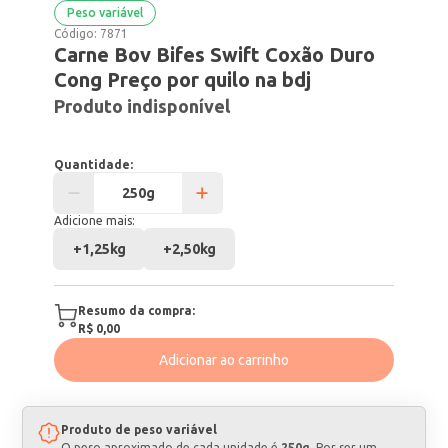
Peso variável
Código:
7871
Carne Bov Bifes Swift Coxão Duro
Cong Preço por quilo na bdj
Produto indisponível
Quantidade:
Adicione mais:
+
1,25kg
+
2,50kg
Resumo da compra:
R$ 0,00
Adicionar ao carrinho
Produto de peso variável
O peso aproximado de cada unidade é
250g
. Por ser um