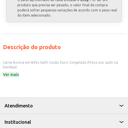
produto que precisa ser pesado, o valor final da compra
poderá sofrer pequenas variações de acordo com o peso real
do item selecionado.
Descrição do produto
Carne Bovina em Bifes Swift Coxão Duro Congelada (Preço por quilo na
bandeja)
A Carne Bovina em Bifes Swift Coxão Duro Congelada, vendida por quilo em
Ver mais
bandeja, oferece praticidade e rendimento para o seu negócio. Ideal para
restaurantes, lanchonetes, hotéis e outros estabelecimentos comerciais
que trabalham com carnes. Sua apresentação em bandeja facilita o
manuseio e armazenamento.
Marca: Swift
Corte: Coxão Duro
Formato: Bifes
Atendimento
Apresentação: Congelada em bandeja
Venda: Por quilo
Dicas de Uso:
Institucional
Ideal para preparo de pratos como bifes à milanesa, grelhados,
estrogonofe e outros.