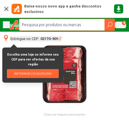
Baixe nosso novo app e ganhe descontos
exclusivos
0
Entregue no CEP:
02170-901
Escolha uma loja ou informe seu
CEP para ver ofertas da sua
região
INFORMAR LOCALIZAÇÃO
Clique na imagem para ampliar.