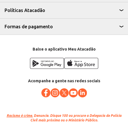
Pode ser utilizada em porções individuais ou em grandes quantidades, de
acordo com a demanda.
Políticas Atacadão
Recomendamos o descongelamento adequado antes do preparo para
garantir a melhor textura e sabor.
A Carne Bovina Swift Coxão Duro oferece uma opção de carne bovina de
qualidade, em um formato prático e eficiente para atender às necessidades
Formas de pagamento
de seu estabelecimento, garantindo um bom custo-benefício.
Baixe o aplicativo Meu Atacadão
Acompanhe a gente nas redes sociais
Racismo é crime.
Denuncie. Disque 100 ou procure a Delegacia de Polícia
Civil mais próxima ou o Ministério Público.