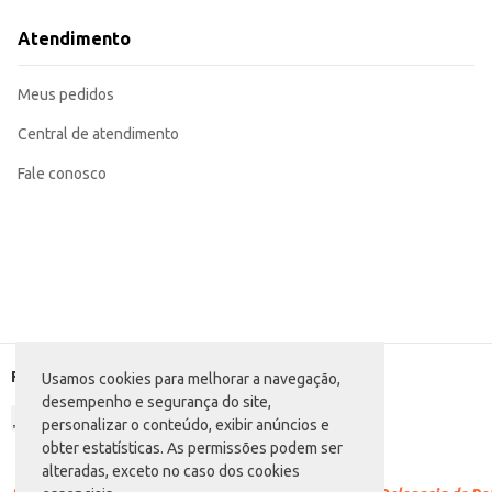
Excelente opção para estocagem em restaurantes e estabelecimentos comerci
Para uso doméstico, a carne em conserva facilita o preparo de refeições rápida
Atendimento
A Carne Bovina Anglo em Conserva é uma solução eficiente e versátil, atendendo à
adequada garante um produto seguro e confiável para o consumo.
Marca: Anglo
Meus pedidos
Departamento: Mercearia
Categoria: Demais conservas
Conteúdo: 320g
Central de atendimento
EAN: 42544935
Fale conosco
Formas de pagamento
Usamos cookies para melhorar a navegação,
desempenho e segurança do site,
personalizar o conteúdo, exibir anúncios e
obter estatísticas. As permissões podem ser
alteradas, exceto no caso dos cookies