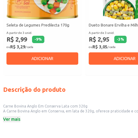
Seleta de Legumes Predilecta 170g
Dueto Bonare Ervilha e Mil
A partir de 3 unid.
A partir de 3 unid.
R$ 2,99
R$ 2,95
-
9
%
-
3
%
R$ 3,29
R$ 3,05
ou
/ cada
ou
/ cada
ADICIONAR
ADICIONAR
Descrição do produto
Carne Bovina Anglo Em Conserva Lata com 320g
A Carne Bovina Anglo em Conserva, em lata de 320g, oferece praticidade e conveniência para diversas aplicações. Sua conservação garante a qualidade do
para uso em estabelecimentos comerciais como restaurantes, bares e lanchonetes, que buscam ingredientes de qualidade par
Ver mais
rápidas e saborosas.
Dicas de uso:
Ideal para o preparo de receitas que exigem carne cozida previamente, redu