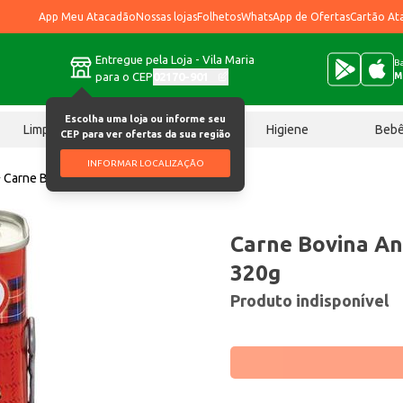
App Meu Atacadão
Nossas lojas
Folhetos
WhatsApp de Ofertas
Cartão At
Entregue pela Loja - Vila Maria
Ba
para o CEP
02170-901
M
Escolha uma loja ou informe seu
Limpeza
Chocolates
Higiene
Beb
CEP para ver ofertas da sua região
INFORMAR LOCALIZAÇÃO
Carne Bovina Anglo Em Conserva 320g
Carne Bovina A
320g
Produto indisponível