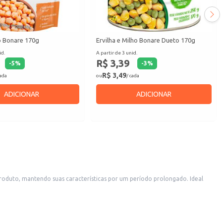
o Bonare 170g
Ervilha e Milho Bonare Dueto 170g
id.
A partir de 3 unid.
R$ 3,39
-
5
%
-
3
%
R$ 3,49
cada
ou
/ cada
ADICIONAR
ADICIONAR