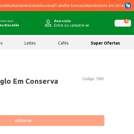
acadão
Atendimento
Institucional
Trabalhe Conosco
Atendimento em Libras
ixe o app
0
Bem-vindo
Entre ou cadastre-se
eu Atacadão
ês
Leites
Cafés
Super Ofertas
Código:
7881
nglo Em Conserva
Adicionar