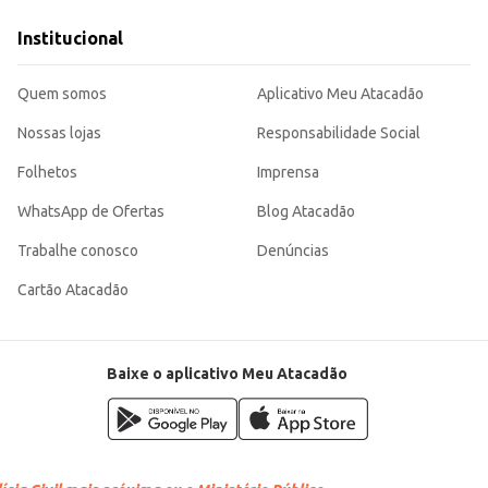
ais que necessitam de ingredientes prontos para uso.
s e práticas no dia a dia.
Institucional
s necessidades de estabelecimentos comerciais e consumidores finais que buscam pra
Quem somos
Aplicativo Meu Atacadão
Nossas lojas
Responsabilidade Social
Folhetos
Imprensa
WhatsApp de Ofertas
Blog Atacadão
Trabalhe conosco
Denúncias
Cartão Atacadão
Baixe o aplicativo Meu Atacadão