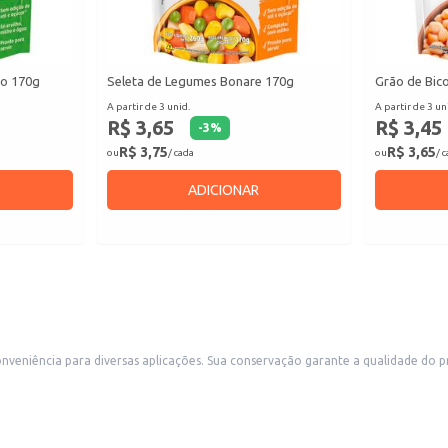
ho 170g
Seleta de Legumes Bonare 170g
Grão de Bic
A partir de 3 unid.
A partir de 3 un
R$ 3,65
R$ 3,45
-
3
%
R$ 3,75
R$ 3,65
ou
/ cada
ou
/ 
ADICIONAR
 produto, mantendo suas características por um período prolongado. Ideal
a seus pratos. Também é uma opção prática para uso doméstico, simplificando o preparo de refeições
Utilize como ingrediente principal em diversos pratos, como sanduíches, saladas, molhos e acompanhamentos.
zindo o tempo de preparo.