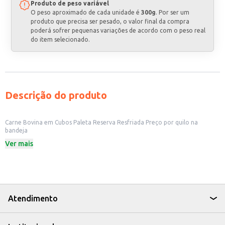
Produto de peso variável
O peso aproximado de cada unidade é
300g
. Por ser um
produto que precisa ser pesado, o valor final da compra
poderá sofrer pequenas variações de acordo com o peso real
do item selecionado.
Descrição do produto
Carne Bovina em Cubos Paleta Reserva Resfriada Preço por quilo na
bandeja
A Carne Bovina em Cubos Paleta Reserva, vendida resfriada por quilo em
Ver mais
bandeja, é uma opção versátil e prática para diversos estabelecimentos
comerciais. Sua apresentação em bandeja facilita o manuseio e a
exposição, ideal para açougues, restaurantes, bares e outros negócios que
trabalham com carnes. A procedência da carne e o corte em cubos
garantem praticidade no preparo de diversos pratos, reduzindo o tempo
de trabalho na cozinha.
Dicas de Uso:
Atendimento
Ideal para preparo de diversos pratos, como: estrogonofe, molhos,
guisados e sopas.
Perfeita para utilização em restaurantes e bares que oferecem opções de