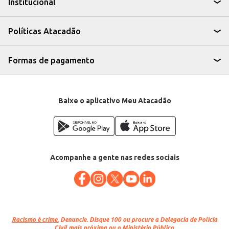
Institucional
carnes em seus cardápios.
Excelente opção para revenda em açougues e supermercados, atendendo a
demanda por cortes práticos e de qualidade.
Pode ser utilizada em preparações caseiras, oferecendo praticidade e
Políticas Atacadão
sabor aos seus pratos.
A Carne Bovina em Cubos Paleta Reserva oferece um produto de qualidade,
com corte uniforme e adequado para diferentes tipos de preparo,
contribuindo para a eficiência e rentabilidade do seu negócio, seja na
Formas de pagamento
revenda ou no preparo de refeições.
Marca: Reserva
Departamento: Carnes, aves e peixes
Categoria: Carne bovina
EAN: 85378
Baixe o aplicativo Meu Atacadão
Venda: Por quilo na bandeja
Acompanhe a gente nas redes sociais
Racismo é crime.
Denuncie. Disque 100 ou procure a Delegacia de Polícia
Civil mais próxima ou o Ministério Público.