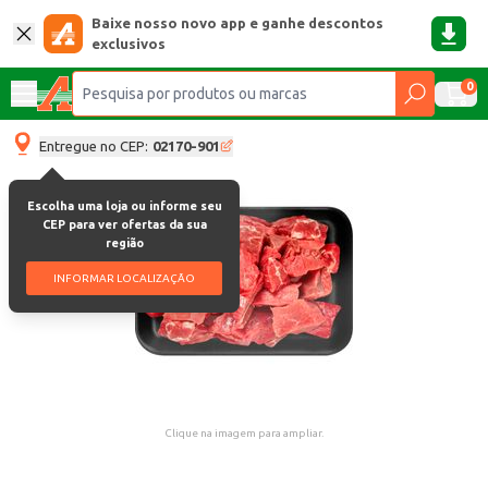
Baixe nosso novo app e ganhe descontos
exclusivos
0
Entregue no CEP:
02170-901
Escolha uma loja ou informe seu
CEP para ver ofertas da sua
região
INFORMAR LOCALIZAÇÃO
Clique na imagem para ampliar.