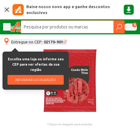
Baixe nosso novo app e ganhe descontos
exclusivos
0
Entregue no CEP:
02170-901
Escolha uma loja ou informe seu
CEP para ver ofertas da sua
região
INFORMAR LOCALIZAÇÃO
Clique na imagem para ampliar.