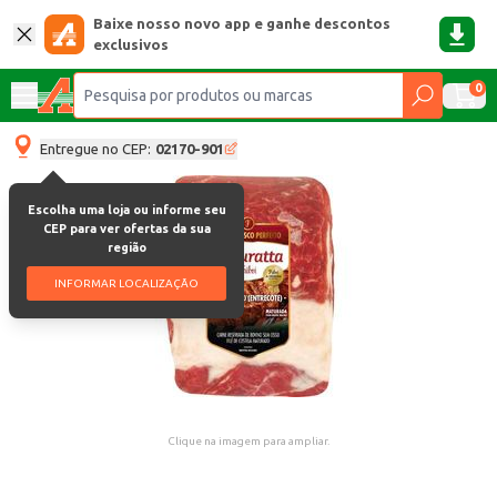
Baixe nosso novo app e ganhe descontos
exclusivos
0
Entregue no CEP:
02170-901
Escolha uma loja ou informe seu
CEP para ver ofertas da sua
região
INFORMAR LOCALIZAÇÃO
Clique na imagem para ampliar.