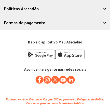
diversos paladares e estilos de cozinha.
O Filé de Costela Maturatta resfriado oferece praticidade e versatilidade
Políticas Atacadão
para o preparo de diversos pratos, sendo uma escolha eficiente para
estabelecimentos comerciais que buscam atender a demanda por carnes de
qualidade. Sua compra por quilo permite o controle de custos e o
atendimento de diferentes necessidades de quantidade.
Formas de pagamento
Marca: Maturatta
Departamento: Carnes, aves e peixes
Categoria: Carne bovina
EAN: 64461
Venda: Por quilo, na peça
Baixe o aplicativo Meu Atacadão
Acompanhe a gente nas redes sociais
Racismo é crime.
Denuncie. Disque 100 ou procure a Delegacia de Polícia
Civil mais próxima ou o Ministério Público.