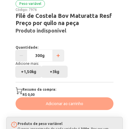
Peso variável
Código:
7976
Filé de Costela Bov Maturatta Resf
Preço por quilo na peça
Produto indisponível
Quantidade:
Adicione mais:
+
1,50kg
+
3kg
Resumo da compra:
R$ 0,00
Adicionar ao carrinho
Produto de peso variável
O peso aproximado de cada unidade é
300g
. Por ser um