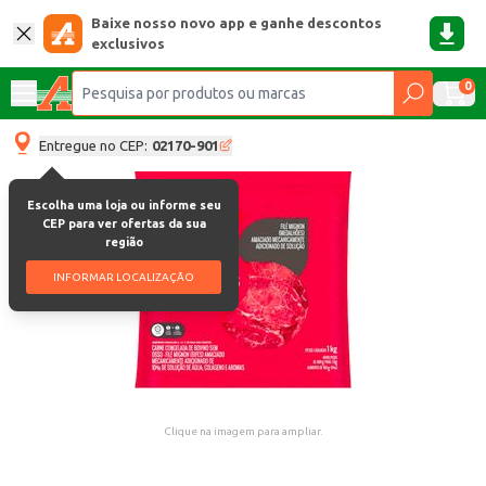
Baixe nosso novo app e ganhe descontos
exclusivos
0
Entregue no CEP:
02170-901
Escolha uma loja ou informe seu
CEP para ver ofertas da sua
região
INFORMAR LOCALIZAÇÃO
Clique na imagem para ampliar.