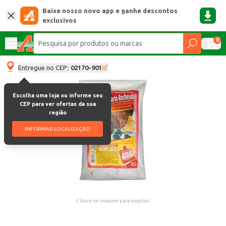
Baixe nosso novo app e ganhe descontos
exclusivos
0
Entregue no CEP:
02170-901
Escolha uma loja ou informe seu
CEP para ver ofertas da sua
região
INFORMAR LOCALIZAÇÃO
Clique na imagem para ampliar.