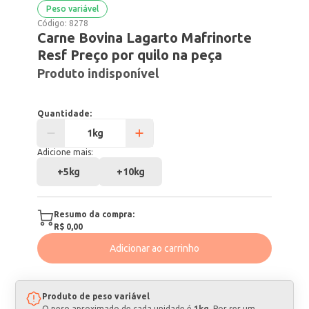
Peso variável
Código:
8278
Carne Bovina Lagarto Mafrinorte
Resf Preço por quilo na peça
Produto indisponível
Quantidade:
Adicione mais:
+
5kg
+
10kg
Resumo da compra:
R$ 0,00
Adicionar ao carrinho
Produto de peso variável
O peso aproximado de cada unidade é
1kg
. Por ser um