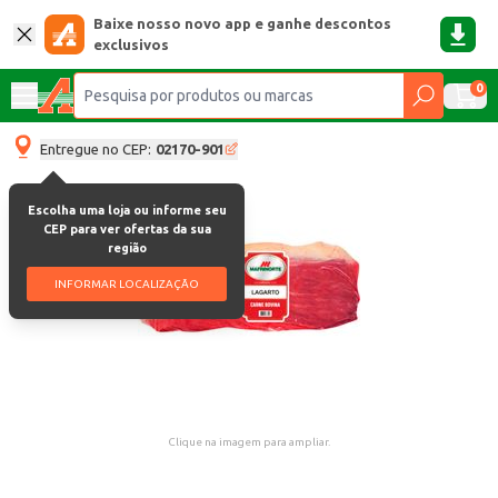
Baixe nosso novo app e ganhe descontos
exclusivos
0
Entregue no CEP:
02170-901
Escolha uma loja ou informe seu
CEP para ver ofertas da sua
região
INFORMAR LOCALIZAÇÃO
Clique na imagem para ampliar.