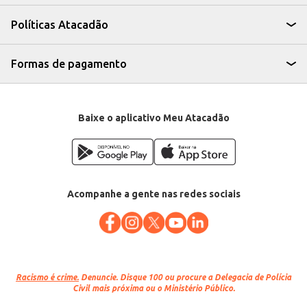
peça, proporciona flexibilidade na compra e no preparo, atendendo às
necessidades específicas de cada negócio. Sua procedência e o processo de
Políticas Atacadão
resfriamento garantem a qualidade e o sabor, contribuindo para a
satisfação dos seus clientes.
Marca: Mafrinorte
Departamento: Carnes, aves e peixes
Formas de pagamento
Categoria: Carne bovina
EAN: 47049
Baixe o aplicativo Meu Atacadão
Acompanhe a gente nas redes sociais
Racismo é crime.
Denuncie. Disque 100 ou procure a Delegacia de Polícia
Civil mais próxima ou o Ministério Público.