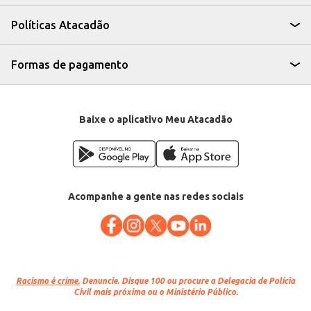
serviços de alimentação.
A Carne Bovina Maminha Maturatta Congelada oferece um produto
Políticas Atacadão
consistente e de bom rendimento, contribuindo para a satisfação dos seus
clientes e o sucesso do seu negócio. A venda por quilo na peça proporciona
flexibilidade e controle de custos para o seu estabelecimento.
Marca: Maturatta
Formas de pagamento
Departamento: Carnes, aves e peixes
Categoria: Carne bovina
EAN: 58618
Baixe o aplicativo Meu Atacadão
Acompanhe a gente nas redes sociais
Racismo é crime.
Denuncie. Disque 100 ou procure a Delegacia de Polícia
Civil mais próxima ou o Ministério Público.