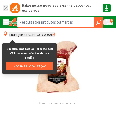
Baixe nosso novo app e ganhe descontos
exclusivos
0
Entregue no CEP:
02170-901
Escolha uma loja ou informe seu
CEP para ver ofertas da sua
região
INFORMAR LOCALIZAÇÃO
Clique na imagem para ampliar.