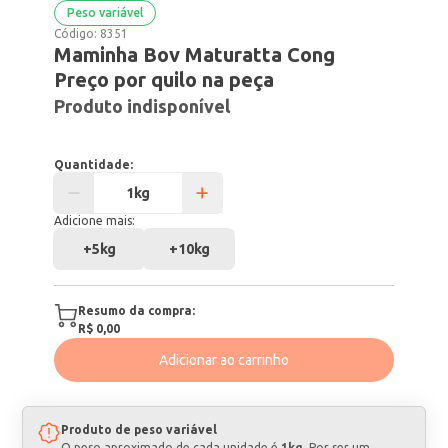
Peso variável
Código:
8351
Maminha Bov Maturatta Cong
Preço por quilo na peça
Produto indisponível
Quantidade:
Adicione mais:
+
5kg
+
10kg
Resumo da compra:
R$ 0,00
Adicionar ao carrinho
Produto de peso variável
O peso aproximado de cada unidade é
1kg
. Por ser um