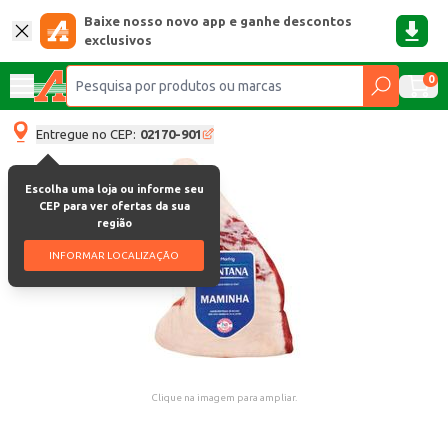
Baixe nosso novo app e ganhe descontos
exclusivos
0
Entregue no CEP:
02170-901
Escolha uma loja ou informe seu
CEP para ver ofertas da sua
região
INFORMAR LOCALIZAÇÃO
Clique na imagem para ampliar.