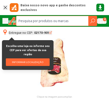
Baixe nosso novo app e ganhe descontos
exclusivos
0
Entregue no CEP:
02170-901
Escolha uma loja ou informe seu
CEP para ver ofertas da sua
região
INFORMAR LOCALIZAÇÃO
Clique na imagem para ampliar.