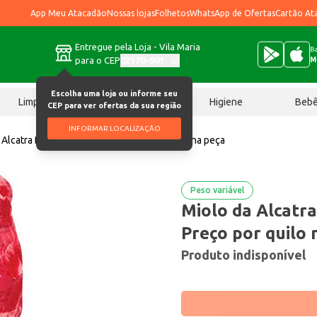
App Meu Atacadão
Nossas lojas
Folhetos
WhatsApp de Ofertas
Cartão At
Entregue pela Loja - Vila Maria
Ba
para o CEP
02170-901
M
Escolha uma loja ou informe seu
Limpeza
Chocolates
Higiene
Beb
CEP para ver ofertas da sua região
INFORMAR LOCALIZAÇÃO
 Alcatra Bov Masterboi Resf Preço por quilo na peça
Peso variável
Miolo da Alcatr
Preço por quilo 
Produto indisponível