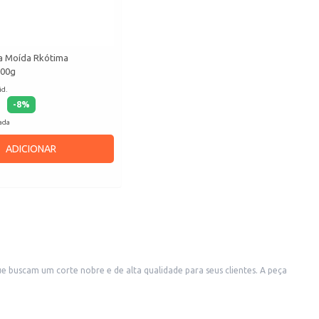
a Moída Rkótima
500g
id.
-
8
%
cada
ADICIONAR
ue buscam um corte nobre e de alta qualidade para seus clientes. A peça