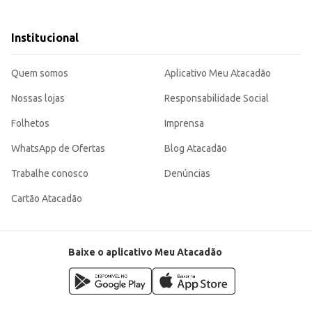
sabor da carne.
Institucional
entos.
peça.
carne de qualidade para o seu negócio, garantindo sabor e satisfação aos seus 
Quem somos
Aplicativo Meu Atacadão
Nossas lojas
Responsabilidade Social
Folhetos
Imprensa
WhatsApp de Ofertas
Blog Atacadão
Trabalhe conosco
Denúncias
Cartão Atacadão
Baixe o aplicativo Meu Atacadão