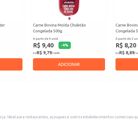
ter
Carne Bovina Moída Chuletão
Carne Bovin
Congelada 500g
Congelada 
A partir de 4 unid.
A partir de 2 un
R$ 9,40
R$ 8,20
-
4
%
R$ 9,79
R$ 8,89
ou
/ cada
ou
/ 
ADICIONAR
eça. Ideal para restaurantes, açougues e outros estabelecimentos comerciais q
ratos.