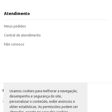
Marca: Masterboi
Dicas de Uso:
Ideal para assados, grelhados e outros preparos que valorizam a maciez e o 
Atendimento
Pode ser utilizada em porções individuais ou em grandes preparações para ev
Recomendamos consultar um açougueiro para o melhor aproveitamento da 
A Carne Bovina Miolo da Alcatra Masterboi oferece praticidade e um corte de 
Meus pedidos
Central de atendimento
Fale conosco
Formas de pagamento
Usamos cookies para melhorar a navegação,
desempenho e segurança do site,
personalizar o conteúdo, exibir anúncios e
obter estatísticas. As permissões podem ser