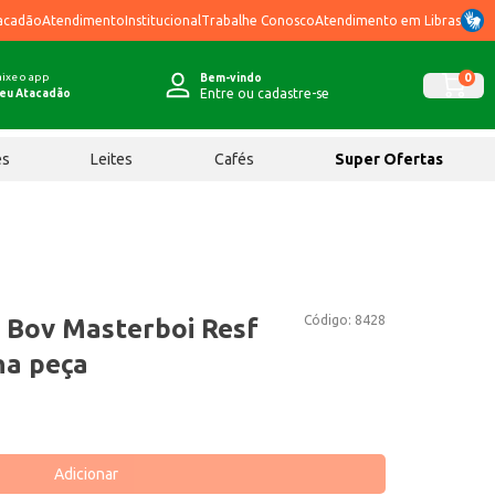
acadão
Atendimento
Institucional
Trabalhe Conosco
Atendimento em Libras
ixe o app
0
Bem-vindo
Entre ou cadastre-se
eu Atacadão
ês
Leites
Cafés
Super Ofertas
Código:
8428
a Bov Masterboi Resf
na peça
Adicionar