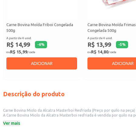
Carne Bovina Moída Friboi Congelada
Carne Bovina Moída Frimas
500g
Congelada 500g
A partir de 4 unid.
A partir de 4 unid.
R$ 14,99
R$ 13,99
-
6
%
-
5
%
R$ 15,99
R$ 14,80
ou
/ cada
ou
/ cada
ADICIONAR
ADICIONAR
Descrição do produto
Carne Bovina Miolo da Alcatra Masterboi Resfriada (Preço por quilo na peça)
A Carne Bovina Miolo da Alcatra Masterboi resfriada é vendida por quilo na p
inteira proporciona maior rendimento e praticidade no preparo de diversos p
Ver mais
Corte: Miolo da Alcatra
Tipo: Resfriada
Venda: Por quilo na peça