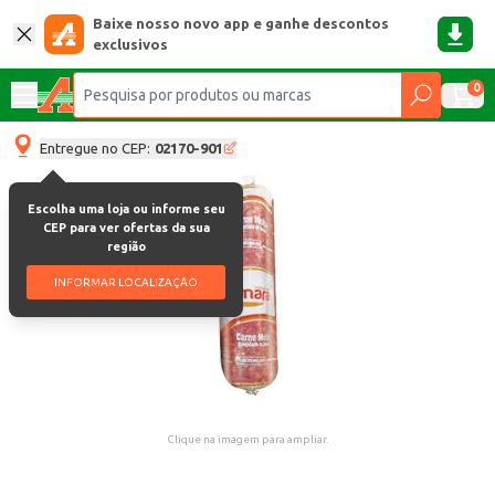
Baixe nosso novo app e ganhe descontos
exclusivos
0
Entregue no CEP:
02170-901
Escolha uma loja ou informe seu
CEP para ver ofertas da sua
região
INFORMAR LOCALIZAÇÃO
Clique na imagem para ampliar.