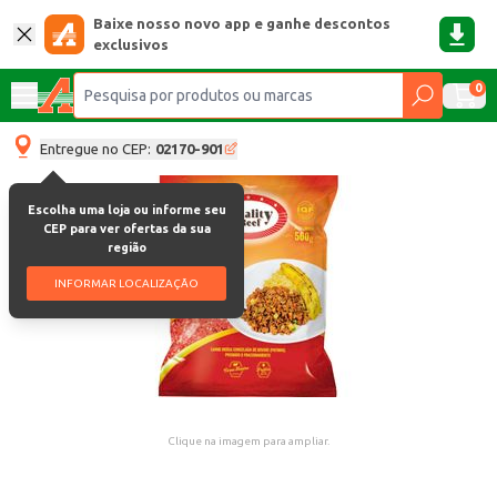
Baixe nosso novo app e ganhe descontos
exclusivos
0
Entregue no CEP:
02170-901
Escolha uma loja ou informe seu
CEP para ver ofertas da sua
região
INFORMAR LOCALIZAÇÃO
Clique na imagem para ampliar.