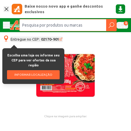
Baixe nosso novo app e ganhe descontos
exclusivos
0
Entregue no CEP:
02170-901
Escolha uma loja ou informe seu
CEP para ver ofertas da sua
região
INFORMAR LOCALIZAÇÃO
Clique na imagem para ampliar.