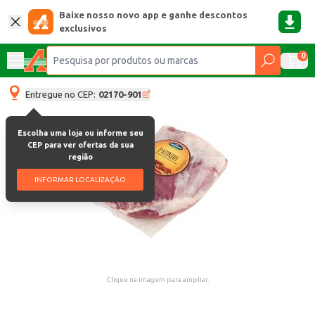
Baixe nosso novo app e ganhe descontos
exclusivos
0
Entregue no CEP:
02170-901
Escolha uma loja ou informe seu
CEP para ver ofertas da sua
região
INFORMAR LOCALIZAÇÃO
Clique na imagem para ampliar.