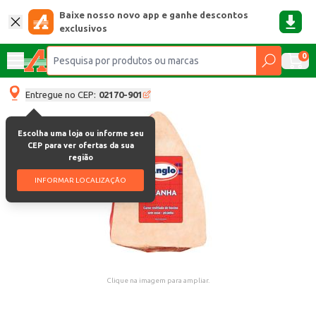
Baixe nosso novo app e ganhe descontos
exclusivos
0
Entregue no CEP:
02170-901
Escolha uma loja ou informe seu
CEP para ver ofertas da sua
região
INFORMAR LOCALIZAÇÃO
Clique na imagem para ampliar.