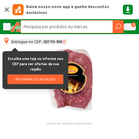
Baixe nosso novo app e ganhe descontos
exclusivos
0
Entregue no CEP:
02170-901
Escolha uma loja ou informe seu
CEP para ver ofertas da sua
região
INFORMAR LOCALIZAÇÃO
Clique na imagem para ampliar.