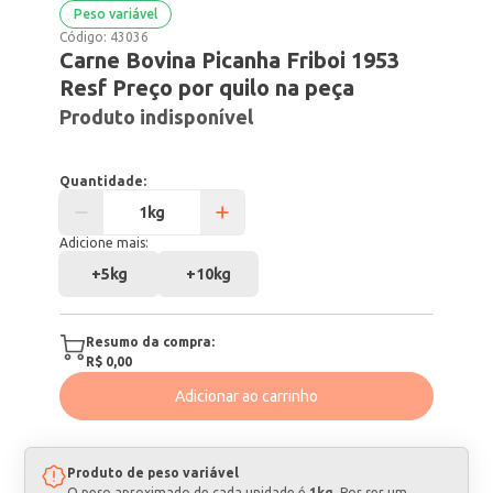
Peso variável
Código:
43036
Carne Bovina Picanha Friboi 1953
Resf Preço por quilo na peça
Produto indisponível
Quantidade:
Adicione mais:
+
5kg
+
10kg
Resumo da compra:
R$ 0,00
Adicionar ao carrinho
Produto de peso variável
O peso aproximado de cada unidade é
1kg
. Por ser um