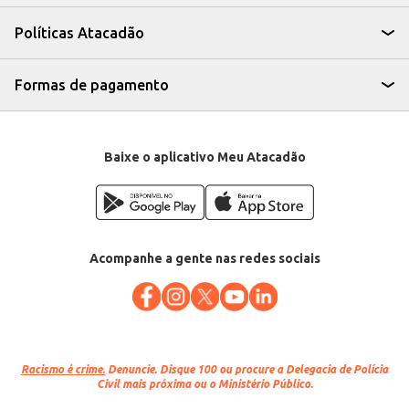
especiais de carne bovina.
A Carne Bovina Picanha Friboi 1953 resfriada, oferecida por quilo na peça,
Políticas Atacadão
proporciona praticidade e permite o aproveitamento total do corte,
garantindo um produto de qualidade e rendimento para o seu negócio. Sua
procedência e o nome Friboi garantem confiança e satisfação aos seus
clientes.
Formas de pagamento
Marca: 1953
Departamento: Carnes, aves e peixes
Categoria: Carne bovina
EAN: 92073
Baixe o aplicativo Meu Atacadão
Acompanhe a gente nas redes sociais
Racismo é crime.
Denuncie. Disque 100 ou procure a Delegacia de Polícia
Civil mais próxima ou o Ministério Público.