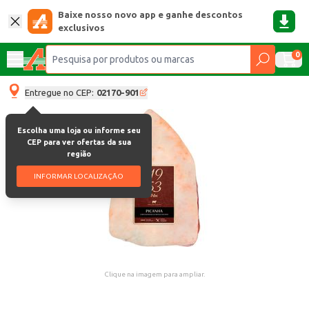
Baixe nosso novo app e ganhe descontos
exclusivos
0
Entregue no CEP:
02170-901
Escolha uma loja ou informe seu
CEP para ver ofertas da sua
região
INFORMAR LOCALIZAÇÃO
Clique na imagem para ampliar.