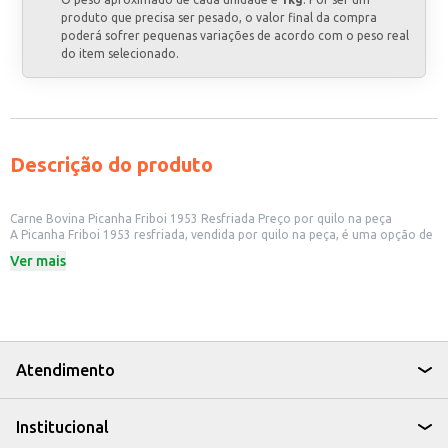
produto que precisa ser pesado, o valor final da compra
poderá sofrer pequenas variações de acordo com o peso real
do item selecionado.
Descrição do produto
Carne Bovina Picanha Friboi 1953 Resfriada Preço por quilo na peça
A Picanha Friboi 1953 resfriada, vendida por quilo na peça, é uma opção de
carne bovina de alta qualidade para diversos estabelecimentos comerciais.
Ver mais
Sua apresentação em peça permite maior controle e flexibilidade no corte
e preparo, atendendo às necessidades específicas de restaurantes,
açougues, hotéis e outros negócios do ramo alimentício. A praticidade da
venda por quilo facilita o controle de custos e o atendimento a diferentes
demandas de seus clientes.
Dicas de uso:
Ideal para restaurantes que oferecem cortes especiais em seus cardápios.
Atendimento
Perfeita para açougues que desejam oferecer um produto de qualidade
reconhecida aos seus clientes.
Adequada para hotéis e serviços de alimentação que buscam atender a um
Institucional
público exigente.
Excelente opção para estabelecimentos que preparam pratos com cortes