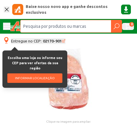
Baixe nosso novo app e ganhe descontos
exclusivos
0
Entregue no CEP:
02170-901
Escolha uma loja ou informe seu
CEP para ver ofertas da sua
região
INFORMAR LOCALIZAÇÃO
Clique na imagem para ampliar.