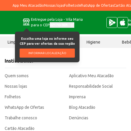
App Meu Atacadão
Nossas lojas
Folhetos
WhatsApp de Ofertas
Cartão At
Entregue pela Loja - Vila Maria
Ba
para o CEP
02170-901
M
Escolha uma loja ou informe seu
Limpeza
Chocolates
Higiene
Beb
CEP para ver ofertas da sua região
INFORMAR LOCALIZAÇÃO
Institucional
Quem somos
Aplicativo Meu Atacadão
Nossas lojas
Responsabilidade Social
Folhetos
Imprensa
WhatsApp de Ofertas
Blog Atacadão
Trabalhe conosco
Denúncias
Cartão Atacadão