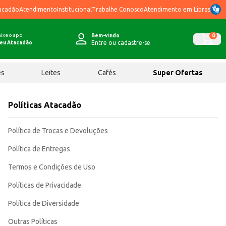
acadão
Atendimento
Institucional
Trabalhe Conosco
Atendimento em Libras
ixe o app
0
Bem-vindo
Entre ou cadastre-se
eu Atacadão
ês
Leites
Cafés
Super Ofertas
Políticas Atacadão
Política de Trocas e Devoluções
Política de Entregas
Termos e Condições de Uso
Políticas de Privacidade
Política de Diversidade
Outras Políticas