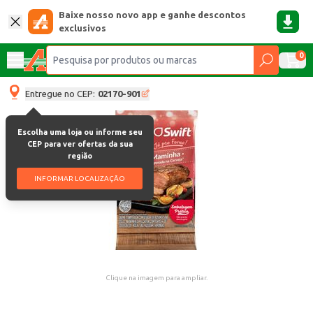
Baixe nosso novo app e ganhe descontos
exclusivos
0
Entregue no CEP:
02170-901
Escolha uma loja ou informe seu
CEP para ver ofertas da sua
região
INFORMAR LOCALIZAÇÃO
Clique na imagem para ampliar.