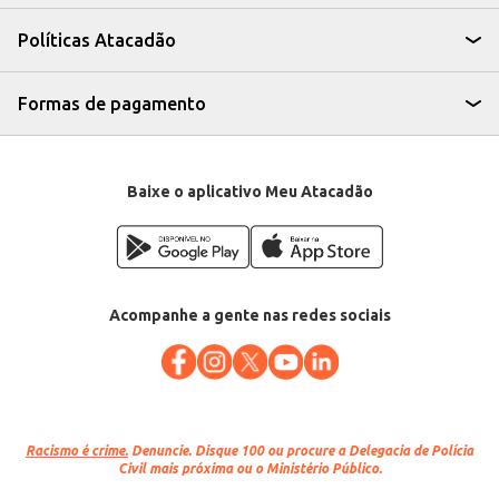
O pré-temperamento reduz o tempo de preparo, otimizando o fluxo de
trabalho na sua cozinha.
Políticas Atacadão
A Maminha Temperada na Cerveja Swift congelada proporciona praticidade
e sabor incomparáveis, sendo uma opção eficiente para quem busca
qualidade e otimização de tempo na preparação de seus pratos. Sua pré-
temperagem garante um sabor marcante e consistente, atendendo às
Formas de pagamento
expectativas dos seus clientes.
Baixe o aplicativo Meu Atacadão
Acompanhe a gente nas redes sociais
Racismo é crime.
Denuncie. Disque 100 ou procure a Delegacia de Polícia
Civil mais próxima ou o Ministério Público.