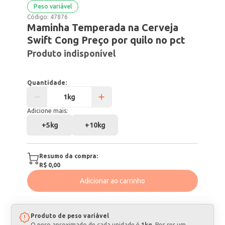
Peso variável
Código:
47876
Maminha Temperada na Cerveja
Swift Cong Preço por quilo no pct
Produto indisponível
Quantidade:
Adicione mais:
+
5kg
+
10kg
Resumo da compra:
R$ 0,00
Adicionar ao carrinho
Produto de peso variável
O peso aproximado de cada unidade é
1kg
. Por ser um