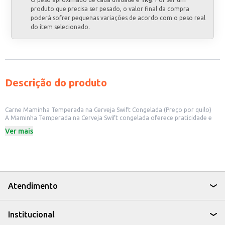
produto que precisa ser pesado, o valor final da compra
poderá sofrer pequenas variações de acordo com o peso real
do item selecionado.
Descrição do produto
Carne Maminha Temperada na Cerveja Swift Congelada (Preço por quilo)
A Maminha Temperada na Cerveja Swift congelada oferece praticidade e
sabor para o seu negócio. Vendida por quilo, em embalagens congeladas,
Ver mais
esta carne é ideal para restaurantes, bares, lanchonetes e outros
estabelecimentos comerciais que buscam soluções práticas e saborosas
para seus cardápios. A pré-temperagem na cerveja garante um sabor
diferenciado e reduz o tempo de preparo.
Marca: Swift
Categoria: Carne bovina
Venda por quilo
Atendimento
Congelada
Pré-temperada na cerveja
Dicas de Uso:
Institucional
Ideal para preparo de pratos individuais ou em grandes quantidades.
Pode ser utilizada em churrascos, assada no forno ou grelhada.