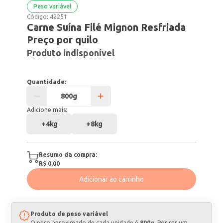
Peso variável
Código:
42251
Carne Suína Filé Mignon Resfriada
Preço por quilo
Produto indisponível
Quantidade:
Adicione mais:
+
4kg
+
8kg
Resumo da compra:
R$ 0,00
Adicionar ao carrinho
Produto de peso variável
O peso aproximado de cada unidade é
800g
. Por ser um