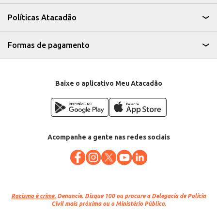
consistente, facilitando o trabalho de chefs e cozinheiros. Sua praticidade
na compra por quilo, aliada à qualidade do produto, garante um excelente
Políticas Atacadão
custo-benefício para o seu negócio.
Marca: Atacadão S/A
Departamento: Carnes, aves e peixes
Categoria: Carne suína
Formas de pagamento
EAN: 85321
Baixe o aplicativo Meu Atacadão
Acompanhe a gente nas redes sociais
Racismo é crime.
Denuncie. Disque 100 ou procure a Delegacia de Polícia
Civil mais próxima ou o Ministério Público.