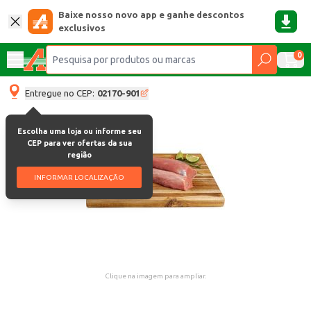
Baixe nosso novo app e ganhe descontos
exclusivos
0
Entregue no CEP:
02170-901
Escolha uma loja ou informe seu
CEP para ver ofertas da sua
região
INFORMAR LOCALIZAÇÃO
Clique na imagem para ampliar.