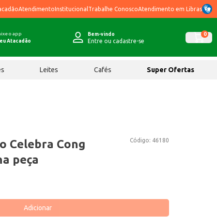
acadão
Atendimento
Institucional
Trabalhe Conosco
Atendimento em Libras
ixe o app
0
Bem-vindo
Entre ou cadastre-se
eu Atacadão
ês
Leites
Cafés
Super Ofertas
Código:
46180
ro Celebra Cong
na peça
Adicionar