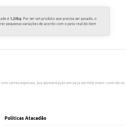
dade é
1,20kg
. Por ser um produto que precisa ser pesado, o
frer pequenas variações de acordo com o peso real do item
am com carnes especiais. Sua apresentação em peça permite maior controle no
ita o armazenamento.
Políticas Atacadão
o em peça permite melhor gestão de custos e otimização do seu trabalho.