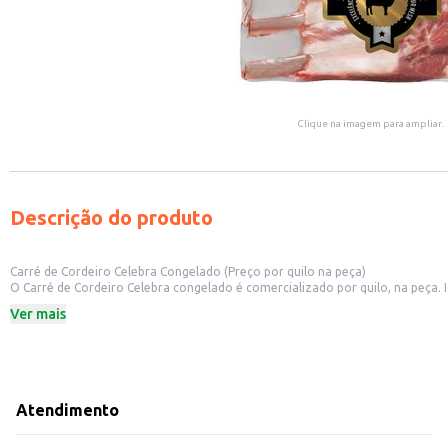
Clique na imagem para ampliar.
Descrição do produto
Carré de Cordeiro Celebra Congelado (Preço por quilo na peça)
O Carré de Cordeiro Celebra congelado é comercializado por quilo, na peça. 
corte e porcionamento, atendendo às necessidades específicas de cada negó
Ver mais
Venda por quilo.
Produto congelado.
Comercializado em peça.
Dicas de Uso:
Ideal para assados e grelhados.
Pode ser utilizado em diferentes cortes e preparos, de acordo com a preferên
Atendimento
Recomendamos o descongelamento adequado antes do preparo para garantir
O Carré de Cordeiro Celebra oferece praticidade e qualidade para o seu negó