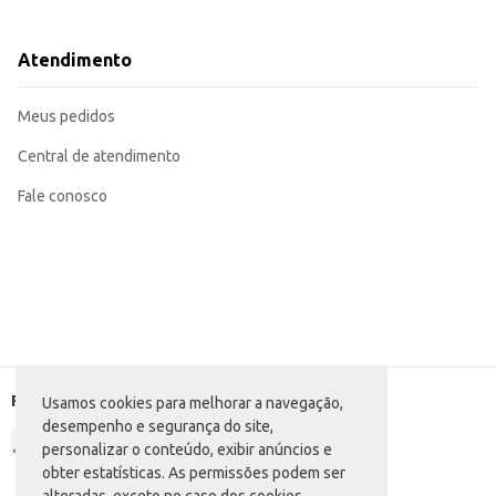
Ideal para brincadeiras de faz de conta, estimulando a criatividade e a imagi
Perfeito para brincar sozinho ou com amigos, desenvolvendo habilidades soci
Pode ser utilizado em ambientes internos e externos.
Atendimento
O Carro Samba Toys Pick Up Titã oferece diversão e entretenimento para as c
diversão.
Meus pedidos
Central de atendimento
Fale conosco
Formas de pagamento
Usamos cookies para melhorar a navegação,
desempenho e segurança do site,
personalizar o conteúdo, exibir anúncios e
obter estatísticas. As permissões podem ser