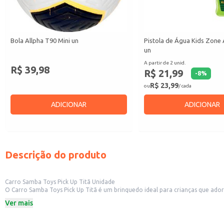
Bola Allpha T90 Mini un
Pistola de Água Kids Zone 
un
A partir de 2 unid.
R$ 39,98
R$ 21,99
-
8
%
R$ 23,99
ou
/ cada
ADICIONAR
ADICIONAR
Descrição do produto
Carro Samba Toys Pick Up Titã Unidade
O Carro Samba Toys Pick Up Titã é um brinquedo ideal para crianças que adora
Marca: Samba Toys
Ver mais
Modelo: Pick Up Titã
Conteúdo da embalagem: 1 unidade
Dicas de Uso: