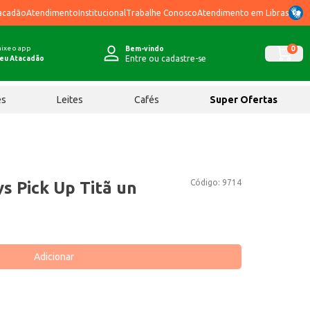
acadão
Atendimento
Institucional
Trabalhe Conosco
Atendimento em Libras
ixe o app
0
Bem-vindo
Entre ou cadastre-se
eu Atacadão
ês
Leites
Cafés
Super Ofertas
Código:
9714
s Pick Up Titã un
Adicionar