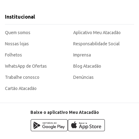
nação.
ais e de interação.
Institucional
rianças, contribuindo para o desenvolvimento de habilidades importantes durant
Quem somos
Aplicativo Meu Atacadão
Nossas lojas
Responsabilidade Social
Folhetos
Imprensa
WhatsApp de Ofertas
Blog Atacadão
Trabalhe conosco
Denúncias
Cartão Atacadão
Baixe o aplicativo Meu Atacadão