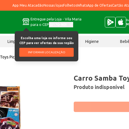
App Meu Atacadão
Nossas lojas
Folhetos
WhatsApp de Ofertas
Cartão At
Entregue pela Loja - Vila Maria
Ba
para o CEP
02170-901
M
Escolha uma loja ou informe seu
Limpeza
Chocolates
Higiene
Beb
CEP para ver ofertas da sua região
INFORMAR LOCALIZAÇÃO
Toys Pick Up Titã un
Carro Samba Toy
Produto indisponível