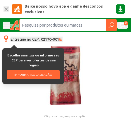
Baixe nosso novo app e ganhe descontos
exclusivos
0
Entregue no CEP:
02170-901
Escolha uma loja ou informe seu
CEP para ver ofertas da sua
região
INFORMAR LOCALIZAÇÃO
Clique na imagem para ampliar.