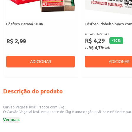
Fósforo Paraná 10 un
Fósforo Pinheiro Maço com
A partir de 3 unid.
R$ 4,29
R$ 2,99
-
10
%
R$ 4,79
ou
/ cada
ADICIONAR
ADICIONAR
Descrição do produto
Carvão Vegetal Ivoti Pacote com 5kg
O Carvão Vegetal Ivoti em pacote de 5kg é uma opção prática e eficiente para diversas aplicações. Sua embalagem facilita o transporte e armazenamento, sendo ideal para revenda 
Ver mais
Dicas de uso:
Ideal para churrascos e assados em geral, proporcionando brasas duradouras 
Adequado para uso em fogões a lenha, contribuindo para um cozimento efic