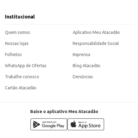
loroso.
a o consumidor.
aticidade e rendimento para diferentes necessidades, seja para uso doméstico
Institucional
Quem somos
Aplicativo Meu Atacadão
Nossas lojas
Responsabilidade Social
Folhetos
Imprensa
WhatsApp de Ofertas
Blog Atacadão
Trabalhe conosco
Denúncias
Cartão Atacadão
Baixe o aplicativo Meu Atacadão