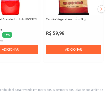
el Acendedor Zulu 80°INPM
Carvão Vegetal Arco-Íris 8kg
id.
R$ 59,98
-
7
%
cada
ADICIONAR
ADICIONAR
 boa escolha para uso doméstico, em churrasqueiras e fogões a lenha.