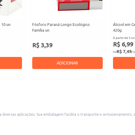
 10 un
Fósforo Paraná Longo Ecológico
Álcool em G
Família un
420g
A partir de 3 un
R$ 6,99
R$ 3,39
R$ 7,49
ou
/ 
ADICIONAR
em mercados, supermercados, lojas de conveniência
e outros estabelecimentos comerciais que atendem consumidores que buscam praticidade e qualidade. Também é uma
e um calor consistente.
iente e duradouro.