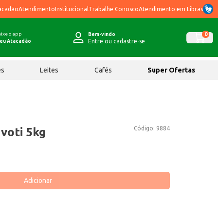
acadão
Atendimento
Institucional
Trabalhe Conosco
Atendimento em Libras
ixe o app
0
Bem-vindo
Entre ou cadastre-se
eu Atacadão
ês
Leites
Cafés
Super Ofertas
Código:
9884
voti 5kg
Adicionar