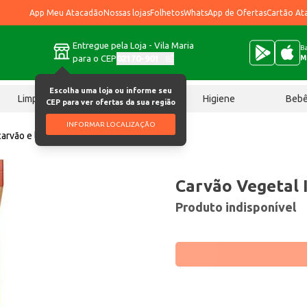
App Meu Atacadão
Nossas lojas
Folhetos
WhatsApp de Ofertas
Cartão At
Entregue pela Loja - Vila Maria
Ba
para o CEP
02170-901
M
Escolha uma loja ou informe seu
Limpeza
Chocolates
Higiene
Beb
CEP para ver ofertas da sua região
INFORMAR LOCALIZAÇÃO
carvão e lenha
Carvão Vegetal Ivoti 5kg
Carvão Vegetal I
Produto indisponível