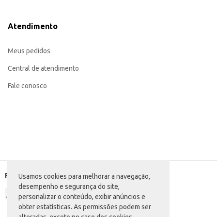
Recomendado para uso em lareiras, criando um ambiente aconchegante e ca
Sua embalagem de 5kg permite um bom rendimento, otimizando o custo par
O Carvão Vegetal Ivoti oferece um produto de qualidade, proporcionando pr
Atendimento
contribui para uma gestão eficiente de estoque e custos.
Marca: Ivoti
Departamento: Utilidades domésticas
Meus pedidos
Categoria: Fósforo, carvão e lenha
Conteúdo: 5kg
EAN: 7898064990060
Central de atendimento
Fale conosco
Formas de pagamento
Usamos cookies para melhorar a navegação,
desempenho e segurança do site,
personalizar o conteúdo, exibir anúncios e
obter estatísticas. As permissões podem ser