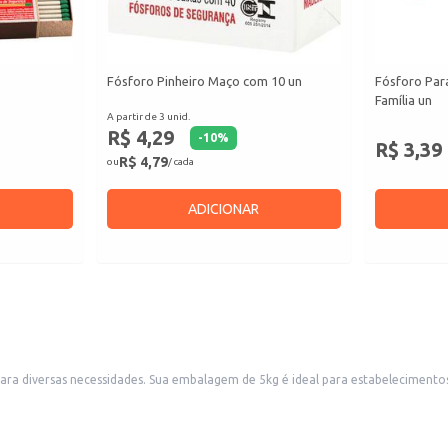
Fósforo Pinheiro Maço com 10 un
Fósforo Par
Família un
A partir de 3 unid.
R$ 4,29
-
10
%
R$ 3,39
R$ 4,79
ou
/ cada
ADICIONAR
restaurantes, churrascarias e hotéis, que necessitam de um
 consistente.