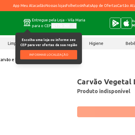
App Meu Atacadão
Nossas lojas
Folhetos
WhatsApp de Ofertas
Cartão At
Entregue pela Loja - Vila Maria
Ba
para o CEP
02170-901
M
Escolha uma loja ou informe seu
Limpeza
Chocolates
Higiene
Beb
CEP para ver ofertas da sua região
INFORMAR LOCALIZAÇÃO
carvão e lenha
Carvão Vegetal Leão 5kg
Carvão Vegetal 
Produto indisponível