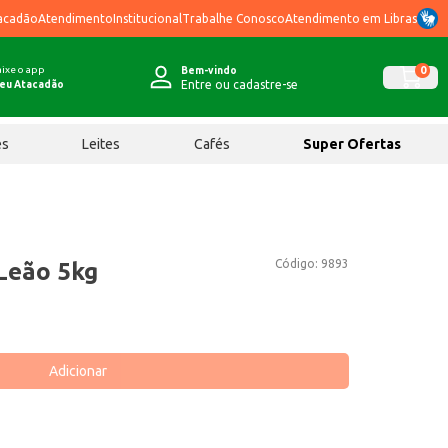
acadão
Atendimento
Institucional
Trabalhe Conosco
Atendimento em Libras
ixe o app
0
Bem-vindo
Entre ou cadastre-se
eu Atacadão
ês
Leites
Cafés
Super Ofertas
Código:
9893
Leão 5kg
Adicionar