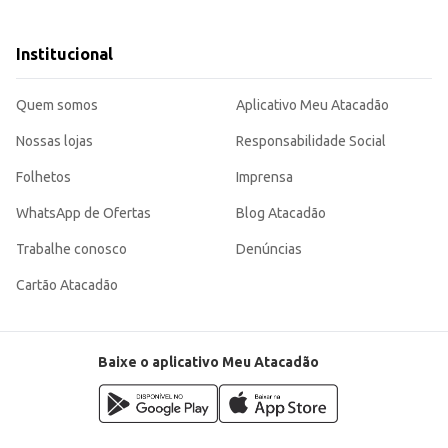
e grandes preparos.
queima eficiente e duradoura.
duto de alta demanda.
Institucional
e armazenamento, além de ser uma opção econômica para quem busca um produ
 consumidor.
Quem somos
Aplicativo Meu Atacadão
Nossas lojas
Responsabilidade Social
Folhetos
Imprensa
WhatsApp de Ofertas
Blog Atacadão
Trabalhe conosco
Denúncias
Cartão Atacadão
Baixe o aplicativo Meu Atacadão