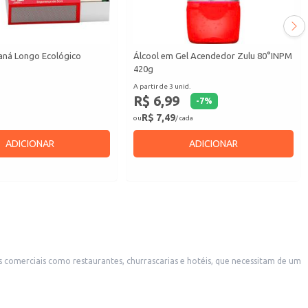
aná Longo Ecológico
Álcool em Gel Acendedor Zulu 80°INPM
420g
A partir de 3 unid.
R$ 6,99
-
7
%
R$ 7,49
ou
/ cada
ADICIONAR
ADICIONAR