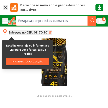
Baixe nosso novo app e ganhe descontos
exclusivos
0
Entregue no CEP:
02170-901
Escolha uma loja ou informe seu
CEP para ver ofertas da sua
região
INFORMAR LOCALIZAÇÃO
Clique na imagem para ampliar.