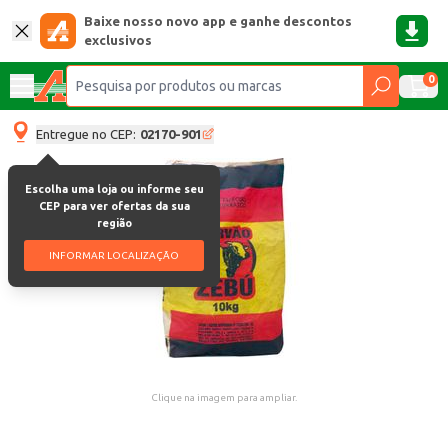
Baixe nosso novo app e ganhe descontos
exclusivos
0
Entregue no CEP:
02170-901
Escolha uma loja ou informe seu
CEP para ver ofertas da sua
região
INFORMAR LOCALIZAÇÃO
Clique na imagem para ampliar.