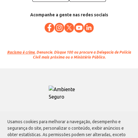
Acompanhe a gente nas redes sociais
Racismo é crime.
Denuncie. Disque 100 ou procure a Delegacia de Polícia
Civil mais próxima ou o Ministério Público.
Atacadão S.A.
Usamos cookies para melhorar a navegação, desempenho e
Avenida Morvan Dias de Figueiredo, 6169, Vila Maria, São Paulo - SP | CEP
segurança do site, personalizar o conteúdo, exibir anúncios e
02170-901 | CNPJ: 75.315.333/0001-09
obter estatísticas. As permissões podem ser alteradas, exceto