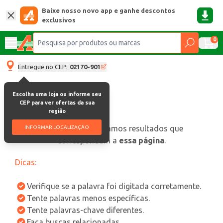
Baixe nosso novo app e ganhe descontos
exclusivos
0
Entregue no CEP:
02170-901
Escolha uma loja ou informe seu
CEP para ver ofertas da sua
região
oops, não encontramos resultados que
INFORMAR LOCALIZAÇÃO
correspondam a
essa página
.
Dicas:
Verifique se a palavra foi digitada corretamente.
Tente palavras menos específicas.
Tente palavras-chave diferentes.
Faça buscas relacionadas.