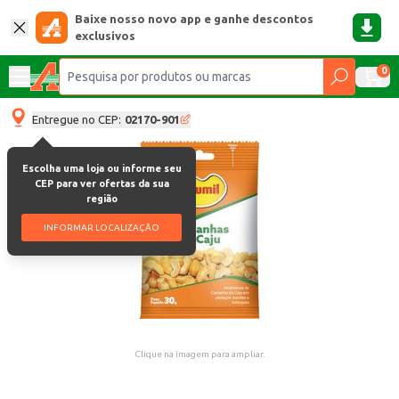
Baixe nosso novo app e ganhe descontos
exclusivos
0
Entregue no CEP:
02170-901
Escolha uma loja ou informe seu
CEP para ver ofertas da sua
região
INFORMAR LOCALIZAÇÃO
Clique na imagem para ampliar.