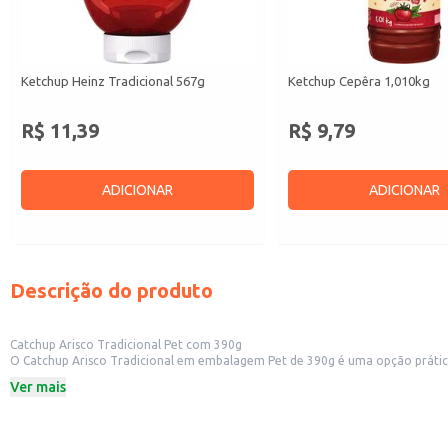
Ketchup Heinz Tradicional 567g
Ketchup Cepêra 1,010kg
R$ 11,39
R$ 9,79
ADICIONAR
ADICIONAR
Descrição do produto
Catchup Arisco Tradicional Pet com 390g
O Catchup Arisco Tradicional em embalagem Pet de 390g é uma opção prática e versátil para diversos usos. Sua embalagem facilita o armazenamento e o manuseio, 
lanchonetes e bares, além de ser uma boa escolha para revenda em merceari
Ver mais
Dicas de uso:
Acompanhamento ideal para batatas fritas, hambúrgueres e outras opções de
Ingrediente versátil em molhos e receitas, adicionando sabor e cor.
Pode ser utilizado em preparos de molhos para carnes e outros pratos.