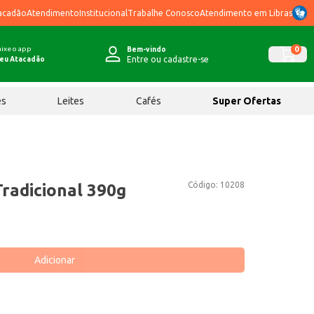
acadão
Atendimento
Institucional
Trabalhe Conosco
Atendimento em Libras
ixe o app
0
Bem-vindo
Entre ou cadastre-se
eu Atacadão
ês
Leites
Cafés
Super Ofertas
Código:
10208
radicional 390g
Adicionar