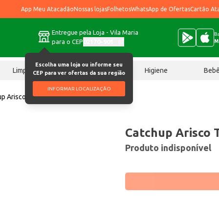
App Meu Atacadão
Nossas lojas
Folhetos
WhatsApp de Ofertas
Cartão At
Entregue pela Loja - Vila Maria
Ba
para o CEP
02170-901
M
Escolha uma loja ou informe seu
Limpeza
Chocolates
Higiene
Beb
CEP para ver ofertas da sua região
INFORMAR LOCALIZAÇÃO
p Arisco Tradicional 390g
Catchup Arisco T
Produto indisponível