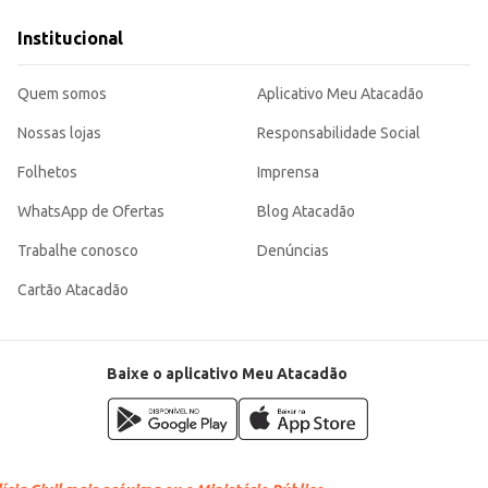
onsumidores individuais.
indo satisfação tanto para os estabelecimentos que o oferecem aos seus client
Institucional
nte e saborosa.
Quem somos
Aplicativo Meu Atacadão
Nossas lojas
Responsabilidade Social
Folhetos
Imprensa
WhatsApp de Ofertas
Blog Atacadão
Trabalhe conosco
Denúncias
Cartão Atacadão
Baixe o aplicativo Meu Atacadão