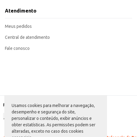
Opção prática para uso doméstico, atendendo às necessidades de famílias e c
O Catchup Arisco Tradicional oferece um sabor conhecido e apreciado, garant
Atendimento
praticidade e rendimento contribuem para uma experiência de compra eficie
Marca: Arisco
Departamento: Mercearia
Meus pedidos
Categoria: Ketchup
Conteúdo: 390g
EAN: 7891700033640
Central de atendimento
Fale conosco
Formas de pagamento
Usamos cookies para melhorar a navegação,
desempenho e segurança do site,
personalizar o conteúdo, exibir anúncios e
obter estatísticas. As permissões podem ser
alteradas, exceto no caso dos cookies