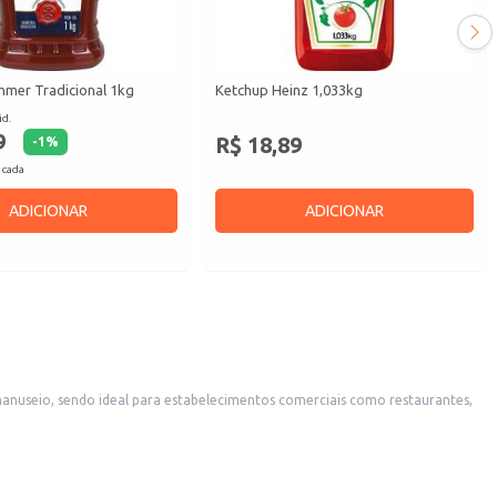
mer Tradicional 1kg
Ketchup Heinz 1,033kg
id.
9
R$ 18,89
-
1
%
 cada
ADICIONAR
ADICIONAR