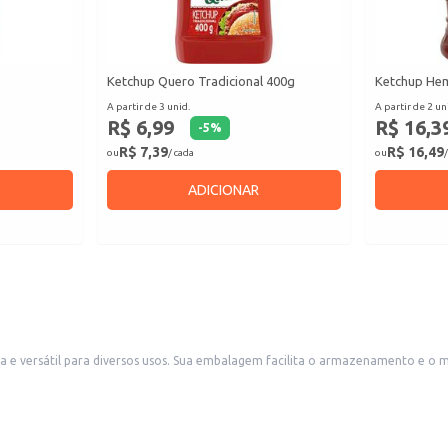
Ketchup Quero Tradicional 400g
Ketchup Hem
A partir de 3 unid.
A partir de 2 un
R$ 6,99
R$ 16,3
-
5
%
R$ 7,39
R$ 16,49
ou
/ cada
ou
/
ADICIONAR
sendo ideal para estabelecimentos comerciais como restaurantes,
as e pequenos comércios.
 lanches.