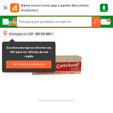
Baixe nosso novo app e ganhe descontos
exclusivos
0
Entregue no CEP:
02170-901
Escolha uma loja ou informe seu
CEP para ver ofertas da sua
região
INFORMAR LOCALIZAÇÃO
Clique na imagem para ampliar.