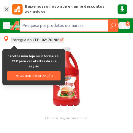
Baixe nosso novo app e ganhe descontos
exclusivos
0
Entregue no CEP:
02170-901
Escolha uma loja ou informe seu
CEP para ver ofertas da sua
região
INFORMAR LOCALIZAÇÃO
Clique na imagem para ampliar.