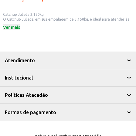
Catchup Julieta 3,150kg
O Catchup Julieta, em sua embalagem de 3,150kg, é ideal para atender às
necessidades de estabelecimentos comerciais como restaurantes,
Ver mais
lanchonetes e bares, que buscam oferecer um acompanhamento saboroso
e de qualidade aos seus clientes. Sua embalagem econômica é prática para
o uso em grande escala, otimizando o tempo e os custos.
Dicas de Uso:
Perfeito para acompanhar batatas fritas, lanches e petiscos.
Ideal para uso em cozinhas industriais e estabelecimentos com grande
demanda.
Atendimento
Pode ser utilizado como ingrediente em diversas receitas, como molhos e
preparos.
O Catchup Julieta 3,150kg é uma opção prática e econômica para quem
Institucional
busca um ketchup saboroso e de qualidade para o seu negócio.
Políticas Atacadão
Formas de pagamento