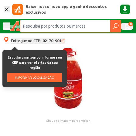
Baixe nosso novo app e ganhe descontos
exclusivos
0
Entregue no CEP:
02170-901
Escolha uma loja ou informe seu
CEP para ver ofertas da sua
região
INFORMAR LOCALIZAÇÃO
Clique na imagem para ampliar.