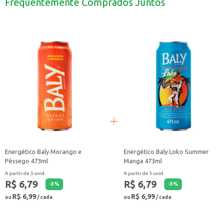
Frequentemente Comprados Juntos
Com o Catchup Oderich Tradicional, você garante o sabor que seus clientes e
Energético Baly Morango e
Energético Baly Loko Summer
Pêssego 473ml
Manga 473ml
A partir de 3 unid.
A partir de 3 unid.
R$ 6,79
R$ 6,79
-
3
%
-
3
%
R$ 6,99
R$ 6,99
ou
/ cada
ou
/ cada