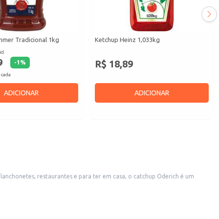
mer Tradicional 1kg
Ketchup Heinz 1,033kg
id.
9
R$ 18,89
-
1
%
 cada
ADICIONAR
ADICIONAR
anchonetes, restaurantes e para ter em casa, o catchup Oderich é um