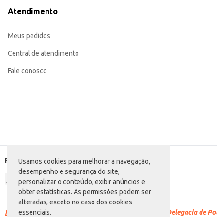
Atendimento
Meus pedidos
Central de atendimento
Fale conosco
Formas de pagamento
Usamos cookies para melhorar a navegação,
desempenho e segurança do site,
personalizar o conteúdo, exibir anúncios e
obter estatísticas. As permissões podem ser
alteradas, exceto no caso dos cookies
Racismo é crime.
Denuncie. Disque 100 ou procure a Delegacia de Polí
essenciais.