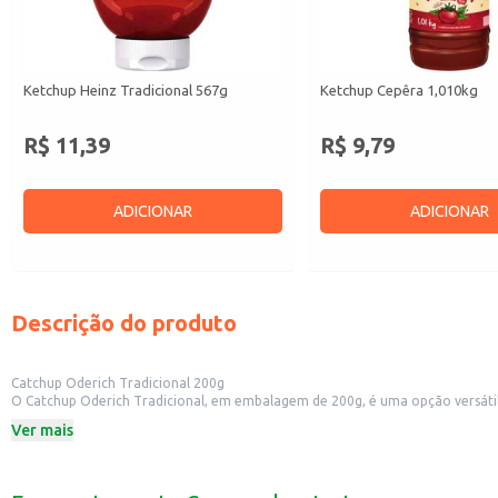
Ketchup Heinz Tradicional 567g
Ketchup Cepêra 1,010kg
R$ 11,39
R$ 9,79
ADICIONAR
ADICIONAR
Descrição do produto
Catchup Oderich Tradicional 200g
O Catchup Oderich Tradicional, em embalagem de 200g, é uma opção versátil
clássico que agrada a todos os paladares.
Ver mais
Dicas de Uso:
Acompanhamento para batatas fritas, lanches e petiscos.
Ingrediente para molhos e preparos culinários.
Uso em estabelecimentos comerciais como restaurantes e lanchonetes.