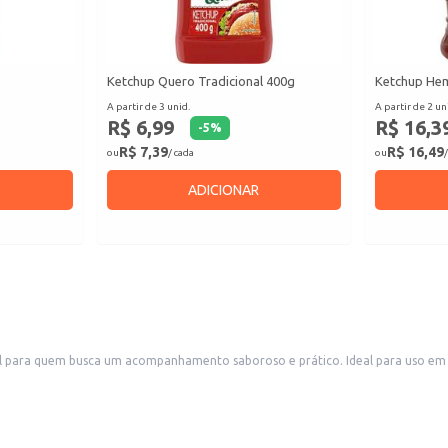
Ketchup Quero Tradicional 400g
Ketchup Hem
A partir de 3 unid.
A partir de 2 un
R$ 6,99
R$ 16,3
-
5
%
R$ 7,39
R$ 16,49
ou
/ cada
ou
/
ADICIONAR
 para quem busca um acompanhamento saboroso e prático. Ideal para uso em l