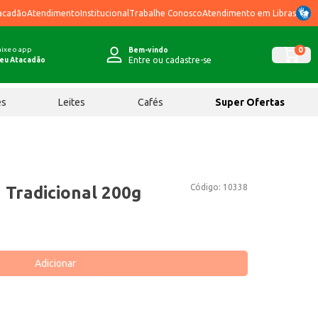
acadão
Atendimento
Institucional
Trabalhe Conosco
Atendimento em Libras
ixe o app
0
Bem-vindo
Entre ou cadastre-se
eu Atacadão
ês
Leites
Cafés
Super Ofertas
Código:
10338
 Tradicional 200g
Adicionar