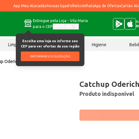
App Meu Atacadão
Nossas lojas
Folhetos
WhatsApp de Ofertas
Cartão At
Entregue pela Loja - Vila Maria
Ba
para o CEP
02170-901
M
Escolha uma loja ou informe seu
Limpeza
Chocolates
Higiene
Beb
CEP para ver ofertas da sua região
INFORMAR LOCALIZAÇÃO
p Oderich Tradicional 200g
Catchup Oderich
Produto indisponível