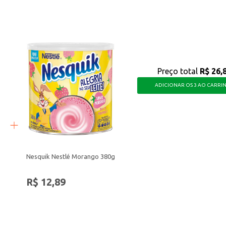
 sua família apreciam, com a praticidade de uma embalagem ideal para consumo
Preço total
R$ 26,
ADICIONAR OS 3 AO CARRI
Nesquik Nestlé Morango 380g
R$ 12,89