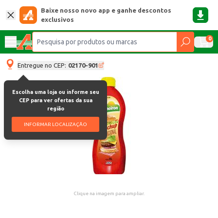
Baixe nosso novo app e ganhe descontos
exclusivos
0
Entregue no CEP:
02170-901
Escolha uma loja ou informe seu
CEP para ver ofertas da sua
região
INFORMAR LOCALIZAÇÃO
Clique na imagem para ampliar.