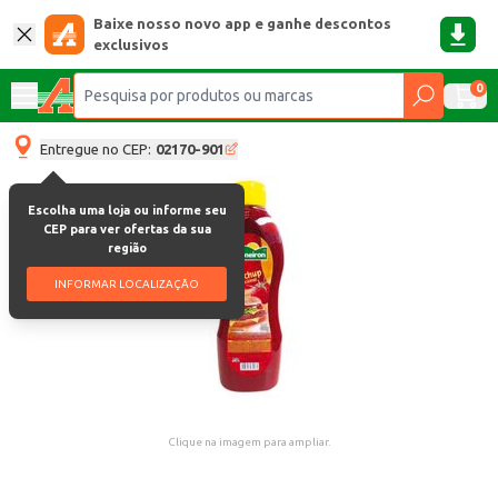
Baixe nosso novo app e ganhe descontos
exclusivos
0
Entregue no CEP:
02170-901
Escolha uma loja ou informe seu
CEP para ver ofertas da sua
região
INFORMAR LOCALIZAÇÃO
Clique na imagem para ampliar.