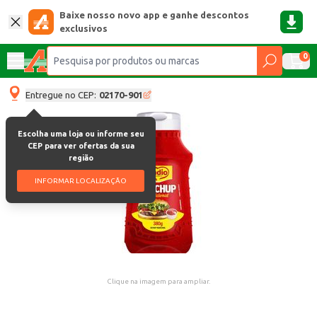
Baixe nosso novo app e ganhe descontos
exclusivos
0
Entregue no CEP:
02170-901
Escolha uma loja ou informe seu
CEP para ver ofertas da sua
região
INFORMAR LOCALIZAÇÃO
Clique na imagem para ampliar.