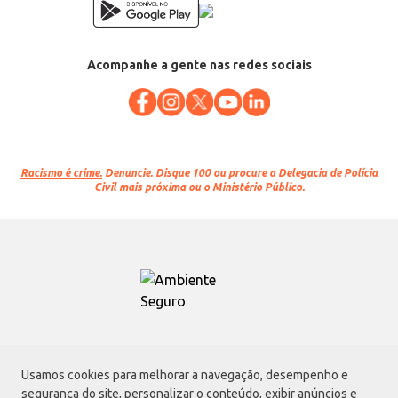
Acompanhe a gente nas redes sociais
Racismo é crime.
Denuncie. Disque 100 ou procure a Delegacia de Polícia
Civil mais próxima ou o Ministério Público.
Atacadão S.A.
Usamos cookies para melhorar a navegação, desempenho e
Avenida Morvan Dias de Figueiredo, 6169, Vila Maria, São Paulo - SP | CEP
segurança do site, personalizar o conteúdo, exibir anúncios e
02170-901 | CNPJ: 75.315.333/0001-09