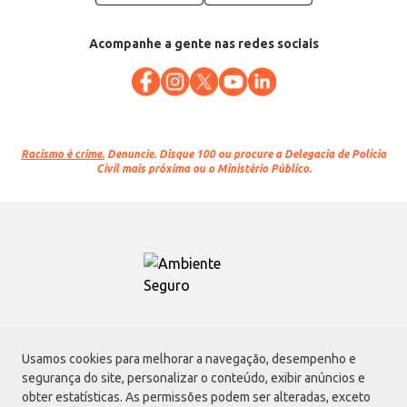
Acompanhe a gente nas redes sociais
Racismo é crime.
Denuncie. Disque 100 ou procure a Delegacia de Polícia
Civil mais próxima ou o Ministério Público.
Atacadão S.A.
Usamos cookies para melhorar a navegação, desempenho e
Avenida Morvan Dias de Figueiredo, 6169, Vila Maria, São Paulo - SP | CEP
segurança do site, personalizar o conteúdo, exibir anúncios e
02170-901 | CNPJ: 75.315.333/0001-09
obter estatísticas. As permissões podem ser alteradas, exceto