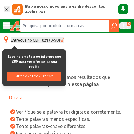
Baixe nosso novo app e ganhe descontos
exclusivos
0
Entregue no CEP:
02170-901
Escolha uma loja ou informe seu
CEP para ver ofertas da sua
região
oops, não encontramos resultados que
INFORMAR LOCALIZAÇÃO
correspondam a
essa página
.
Dicas:
Verifique se a palavra foi digitada corretamente.
Tente palavras menos específicas.
Tente palavras-chave diferentes.
Faça buscas relacionadas.