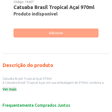
Código:
10427
Catuaba Brasil Tropical Açaí 970ml
Produto indisponível
Adicionar
Descrição do produto
Catuaba Brasil Tropical Açaí 970ml
A Catuaba Brasil Tropical Açaí, em sua embalagem de 970ml, combina a
tradição da catuaba com o sabor exótico do açaí, oferecendo uma bebida
Ver mais
com um perfil de sabor diferenciado. Ideal para quem busca uma opção
saborosa e refrescante, a catuaba é conhecida por suas características e
apreciada em diversos momentos.
Dicas de Uso:
Frequentemente Comprados Juntos
Perfeita para ser consumida em momentos de descontração e lazer.
Pode ser apreciada pura, gelada, ou utilizada no preparo de drinks e