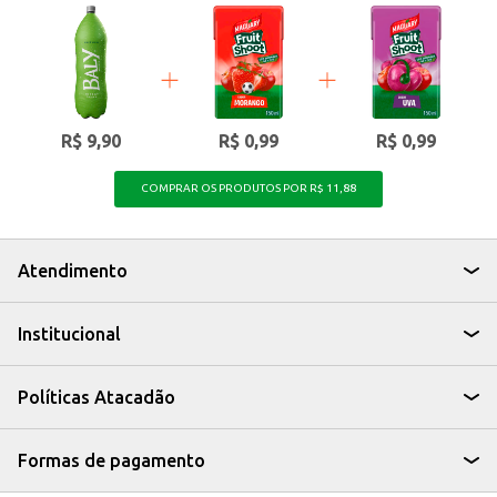
coquetéis.
Uma boa opção para bares e estabelecimentos que buscam oferecer
novidades aos seus clientes.
A Catuaba Brasil Tropical Açaí 970ml é uma escolha que une tradição e
sabor, ideal para quem deseja uma bebida com personalidade e um toque
especial.
R$ 9,90
R$ 0,99
R$ 0,99
COMPRAR OS PRODUTOS POR R$ 11,88
Atendimento
Institucional
Políticas Atacadão
Formas de pagamento