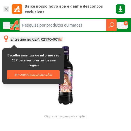
Baixe nosso novo app e ganhe descontos
exclusivos
0
Entregue no CEP:
02170-901
Escolha uma loja ou informe seu
CEP para ver ofertas da sua
região
INFORMAR LOCALIZAÇÃO
Clique na imagem para ampliar.