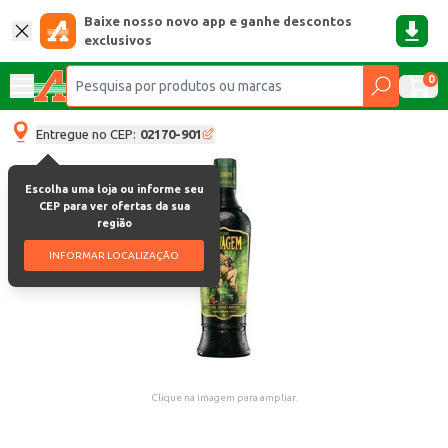
Baixe nosso novo app e ganhe descontos
exclusivos
0
Entregue no CEP:
02170-901
Escolha uma loja ou informe seu
CEP para ver ofertas da sua
região
INFORMAR LOCALIZAÇÃO
Clique na imagem para ampliar.