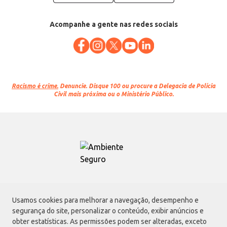
Acompanhe a gente nas redes sociais
Racismo é crime.
Denuncie. Disque 100 ou procure a Delegacia de Polícia
Civil mais próxima ou o Ministério Público.
Atacadão S.A.
Usamos cookies para melhorar a navegação, desempenho e
Avenida Morvan Dias de Figueiredo, 6169, Vila Maria, São Paulo - SP | CEP
segurança do site, personalizar o conteúdo, exibir anúncios e
02170-901 | CNPJ: 75.315.333/0001-09
obter estatísticas. As permissões podem ser alteradas, exceto