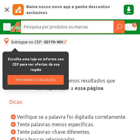
Baixe nosso novo app e ganhe descontos
exclusivos
0
Entregue no CEP:
02170-901
Escolha uma loja ou informe seu
CEP para ver ofertas da sua
região
oops, não encontramos resultados que
INFORMAR LOCALIZAÇÃO
correspondam a
essa página
.
Dicas:
Verifique se a palavra foi digitada corretamente.
Tente palavras menos específicas.
Tente palavras-chave diferentes.
Faça buscas relacionadas.