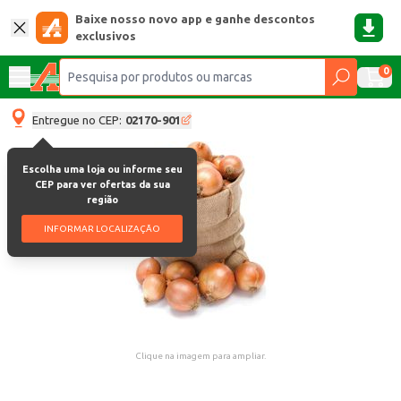
Baixe nosso novo app e ganhe descontos
exclusivos
0
Entregue no CEP:
02170-901
Escolha uma loja ou informe seu
CEP para ver ofertas da sua
região
INFORMAR LOCALIZAÇÃO
Clique na imagem para ampliar.