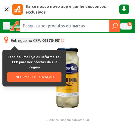
Baixe nosso novo app e ganhe descontos
exclusivos
0
Entregue no CEP:
02170-901
Escolha uma loja ou informe seu
CEP para ver ofertas da sua
região
INFORMAR LOCALIZAÇÃO
Clique na imagem para ampliar.