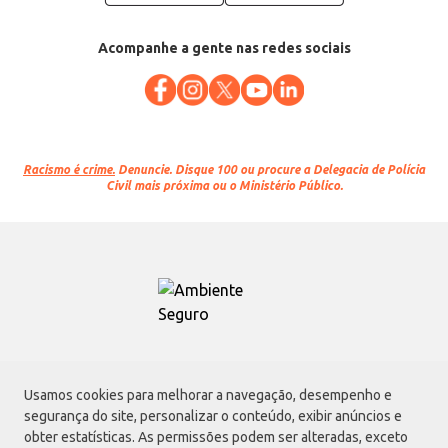
Acompanhe a gente nas redes sociais
Racismo é crime.
Denuncie. Disque 100 ou procure a Delegacia de Polícia
Civil mais próxima ou o Ministério Público.
Atacadão S.A.
Usamos cookies para melhorar a navegação, desempenho e
Avenida Morvan Dias de Figueiredo, 6169, Vila Maria, São Paulo - SP | CEP
segurança do site, personalizar o conteúdo, exibir anúncios e
02170-901 | CNPJ: 75.315.333/0001-09
obter estatísticas. As permissões podem ser alteradas, exceto