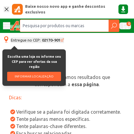
Baixe nosso novo app e ganhe descontos
exclusivos
0
Entregue no CEP:
02170-901
Escolha uma loja ou informe seu
CEP para ver ofertas da sua
região
oops, não encontramos resultados que
INFORMAR LOCALIZAÇÃO
correspondam a
essa página
.
Dicas:
Verifique se a palavra foi digitada corretamente.
Tente palavras menos específicas.
Tente palavras-chave diferentes.
Faça buscas relacionadas.