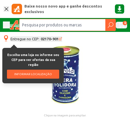
Baixe nosso novo app e ganhe descontos
exclusivos
0
Entregue no CEP:
02170-901
Escolha uma loja ou informe seu
CEP para ver ofertas da sua
região
INFORMAR LOCALIZAÇÃO
Clique na imagem para ampliar.