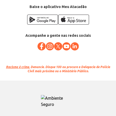
praticidade da embalagem tornam este produto uma escolha inteligente
para diversos contextos.
Baixe o aplicativo Meu Atacadão
Marca: Combrilho
Departamento: Limpeza
Categoria: Cera e polidor
Conteúdo: 800ml
EAN: 7897184700030
Acompanhe a gente nas redes sociais
Racismo é crime.
Denuncie. Disque 100 ou procure a Delegacia de Polícia
Civil mais próxima ou o Ministério Público.