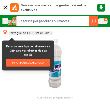
Baixe nosso novo app e ganhe descontos
exclusivos
0
Entregue no CEP:
02170-901
Escolha uma loja ou informe seu
CEP para ver ofertas da sua
região
INFORMAR LOCALIZAÇÃO
Clique na imagem para ampliar.